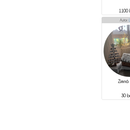
1100 
Autor:
Ľ
Zimná 
30 b