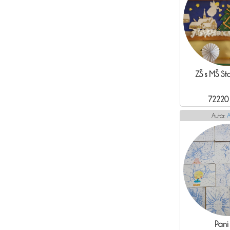
ZŠ s MŠ Sta
72220
Autor:
A
Pani