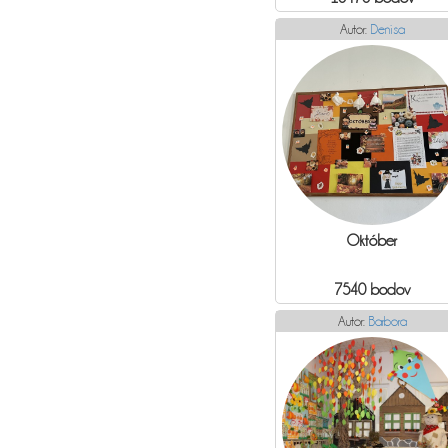
Autor:
Denisa
Október
7540 bodov
Autor:
Barbora