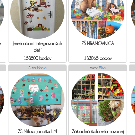
e
Jeseň očami integrovaných
ZŠ HRANOVNICA
detí
153500 bodov
133065 bodov
Autor:
Hanka
Autor:
Elza
ZŠ Miloša Janošku LM
Základná škola reformovanej