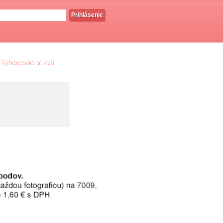
Prihlásenie
Výhercovia súťaží