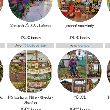
Súkromná ZŠ DSA v Lučenci
Jesenné radovánky
12570 bodov
12070 bodov
Autor:
MŠ Ivanka pri Nitre
Autor:
Jaroslava
ika
MŠ Ivanka pri Nitre - V.trieda -
MŠ SOĽ
Slniečka
10470 bodov
10455 bodov