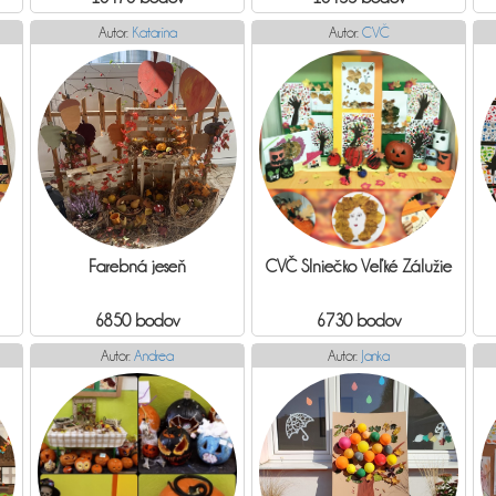
Autor:
Katarína
Autor:
CVČ
Farebná jeseň
CVČ Slniečko Veľké Zálužie
6850 bodov
6730 bodov
Autor:
Andrea
Autor:
Janka