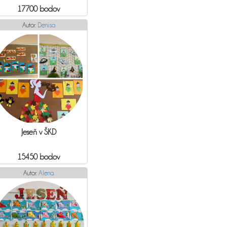
17700 bodov
Autor:
Denisa
Jeseň v ŠKD
15450 bodov
Autor:
Alena