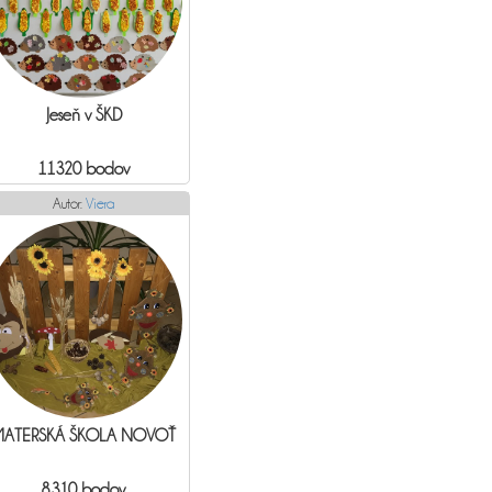
Jeseň v ŠKD
11320 bodov
Autor:
Viera
MATERSKÁ ŠKOLA NOVOŤ
8310 bodov