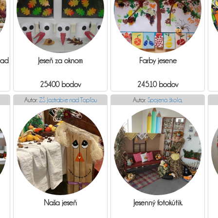
nad
Jeseň za oknom
Farby jesene
25400 bodov
24510 bodov
Autor:
ZŠ Jastrabie nad Topľou
Autor:
Spojená škola,
Naša jeseň
Jesenný fotokútik.