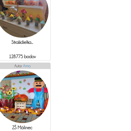
Strašidielka...
128775 bodov
Autor:
Anna
ZŠ Málinec