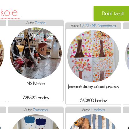
škole
Autor:
Zuzana
Autor:
1.A ZŠ s MŠ Borodáčova
MŠ Nitrica
Jesenné stromy očami prvákov
738835 bodov
560800 bodov
Autor:
Zsuzsanna
Autor:
Miroslava