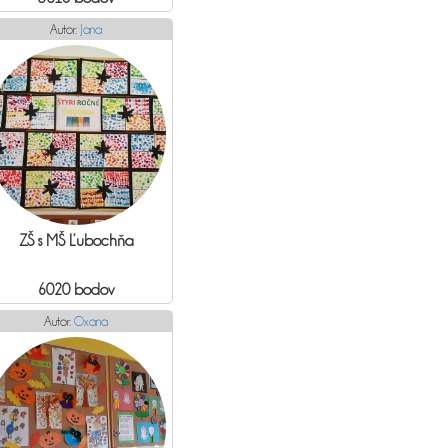
Autor:
Jana
ZŠ s MŠ Ľubochňa
6020 bodov
Autor:
Oxana