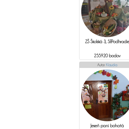
ZŠ Školská 3, SP.Podhradi
255920 bodov
Autor:
Klaudia
Jeseň pani bohatá