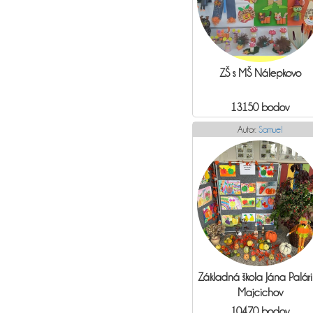
ZŠ s MŠ Nálepkovo
13150 bodov
Autor:
Samuel
Základná škola Jána Palár
Majcichov
10470 bodov