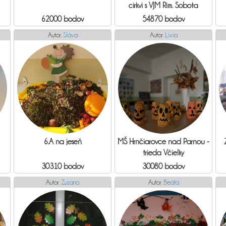
cirkvi s VJM Rim. Sobota
62000 bodov
54870 bodov
Autor:
Sláva
Autor:
Lívia
6.A na jeseň
MŠ Hrnčiarovce nad Parnou -
trieda Včielky
30310 bodov
30080 bodov
Autor:
Zuzana
Autor:
Beáta