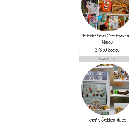
Materská škola Opatovce 
Nitrou
27850 bodov
Autor:
Mária
Jeseň v Školskom klube