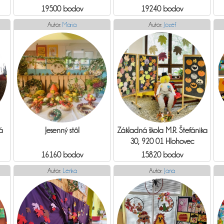
19500 bodov
19240 bodov
Autor:
Maria
Autor:
Jozef
á
Jesenný stôl
Základná škola M.R. Štefánika
30, 920 01 Hlohovec
16160 bodov
15820 bodov
Autor:
Lenka
Autor:
Jana