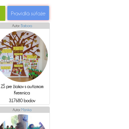
Pravidlá súťaže
Autor:
Barbora
ZŠ pre žiakov s autizmom
Kremnica
317680 bodov
Autor:
Monika