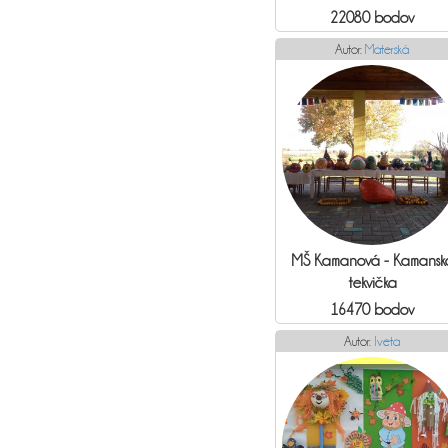
22080 bodov
Autor:
Materská
MŠ Kamanová - Kamansk
tekvička
16470 bodov
Autor:
Iveta