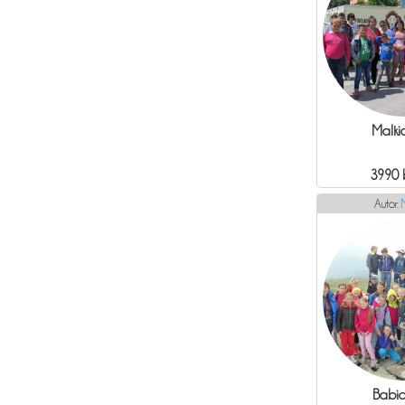
Malki
3990 
Autor:
Babia