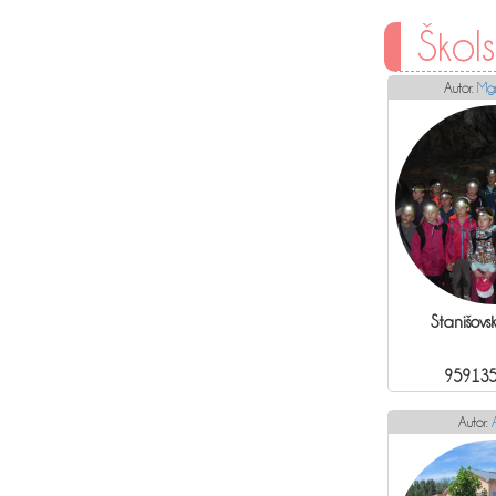
Škols
Autor:
Mgr
Stanišovs
959135
Autor: