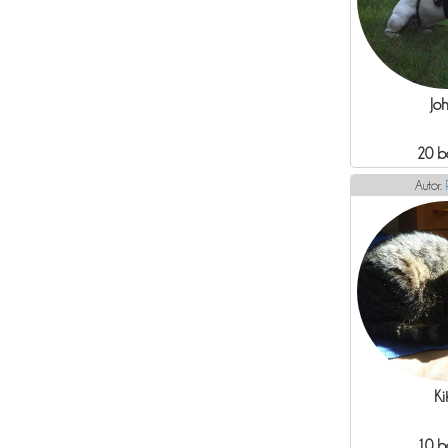
Jo
20 b
Autor:
Ki
10 b