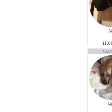
Al
1130 
Autor:
K
Ne