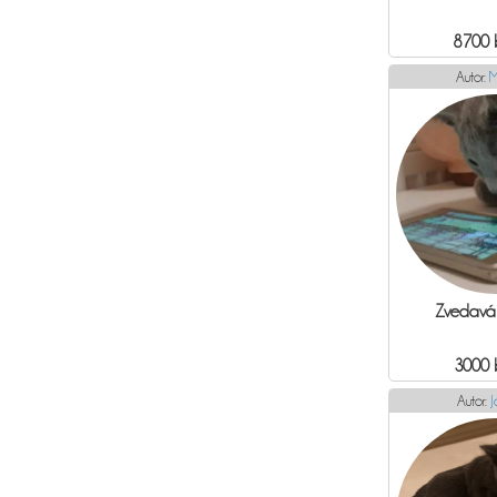
8700 
Autor:
M
Zvedavá
3000 
Autor:
J