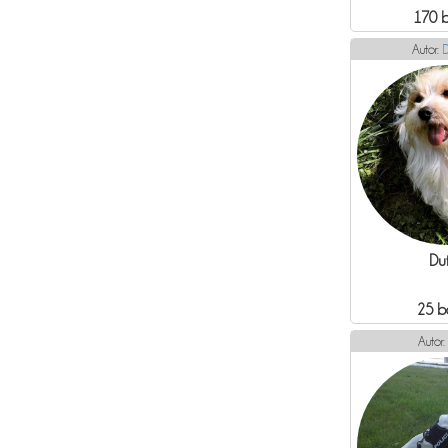
170 
Autor:
D
Duf
25 b
Autor: