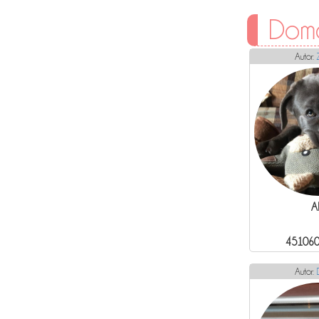
Domá
Autor:
Al
451060
Autor: