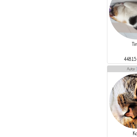
Ti
44815
Autor:
Ka