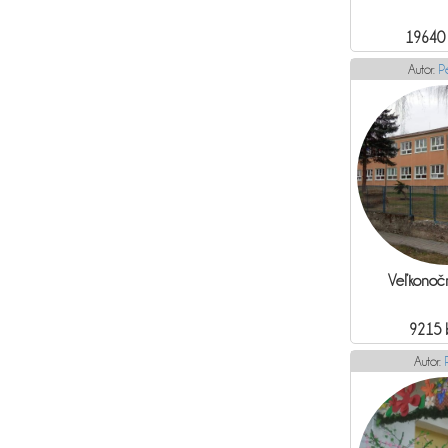
19640
Autor:
P
Veľkonočn
9215 
Autor: