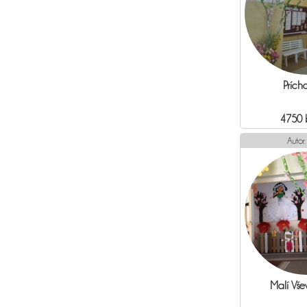
Prícho
4750 
Autor
Malí Vše