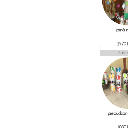
jarná 
1970 
Autor:
prebúdzanie
1030 