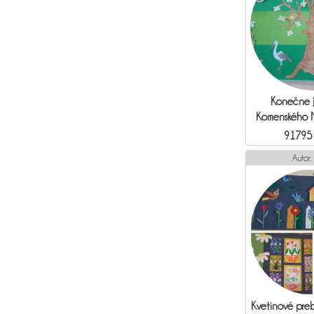
Konečne ja
Komenského 
91795
Autor:
Kvetinové pre