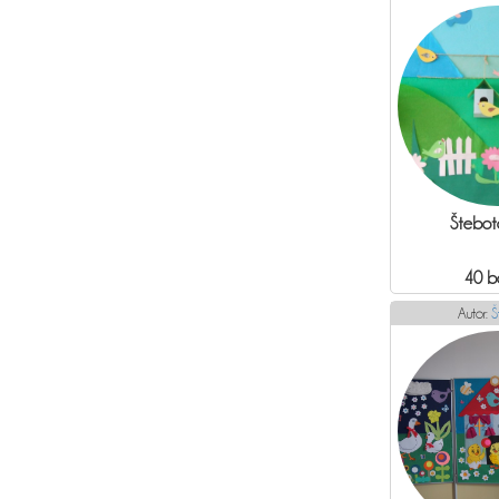
Štebot
40 b
Autor:
Š