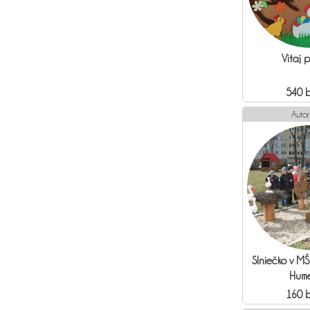
Vitaj p
540 
Autor
Slniečko v MŠ
Hum
160 