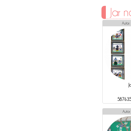
Jar n
Autor:
J
587635
Autor