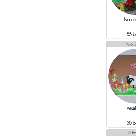
Na ná
55 b
Autor:
Vesel
50 b
Autor