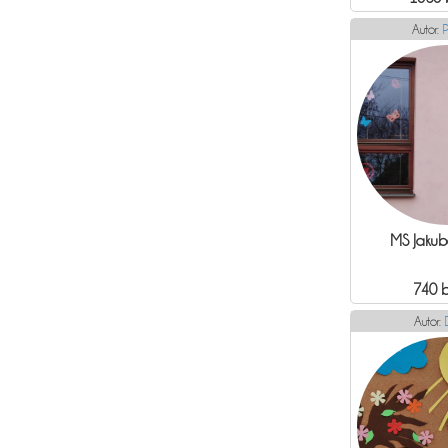
Autor:
P
MS Jakub
740 
Autor: