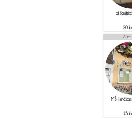
zš šarišs
20 b
Autor:
MŠ Hrnčiars
15 b