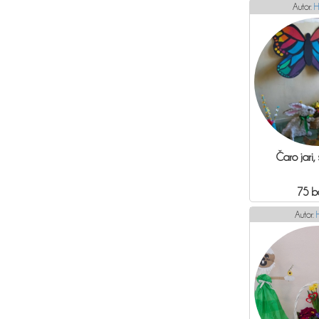
Autor:
H
Čaro jari, 
75 b
Autor: