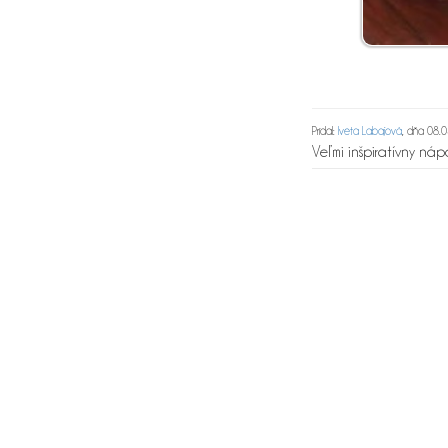
Pridal:
Iveta Labajová
, dňa 08.
Veľmi inšpiratívny náp