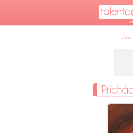
Úvod
Prichádz