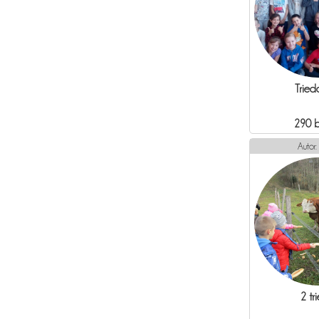
Tried
290 
Autor:
2 tr