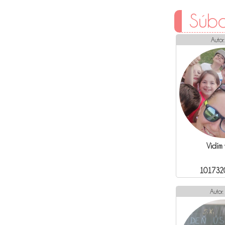
Súbo
Autor
Vidím 
101732
Autor: