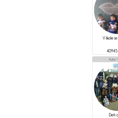
V škole je
40945
Autor:
Deti 