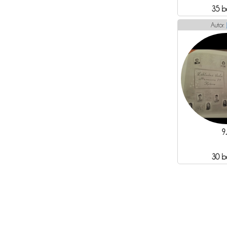
35 b
Autor:
9
30 b