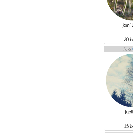
Jarní
30 b
Autor:
jupíí
15 b