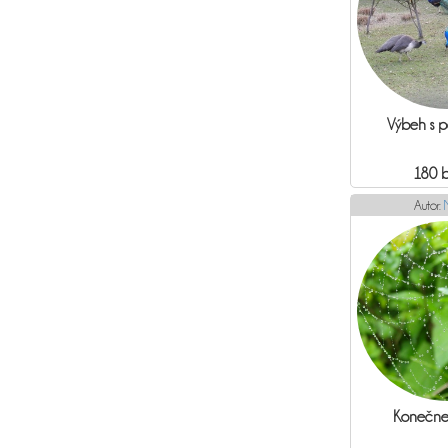
Výbeh s p
180 
Autor:
Konečne 