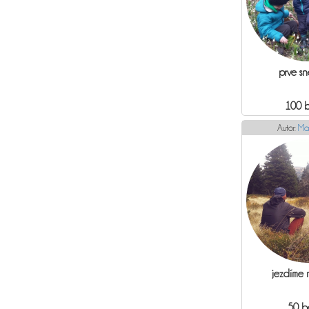
prve sn
100 
Autor:
Ma
jezdíme 
50 b