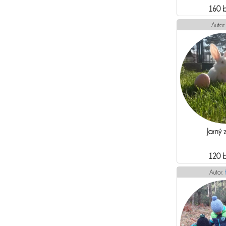
160 
Autor
Jarný z
120 
Autor: