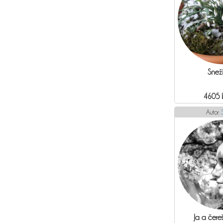
Snež
4605 
Autor:
Ja a čere