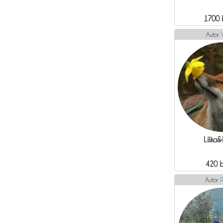
1700 
Autor:
V
Líška&
420 
Autor:
P