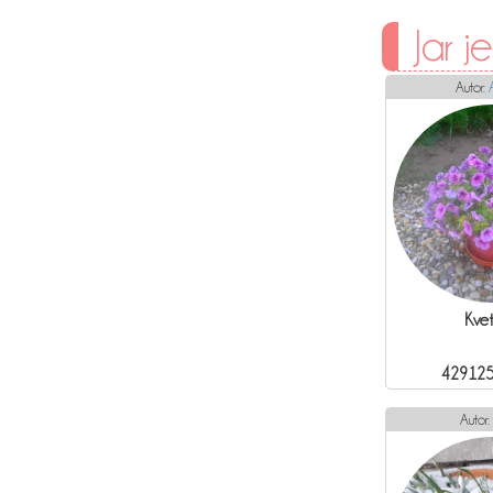
Jar je
Autor:
Kvet
429125
Autor: