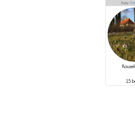
Autor:
Pet
Kouzel
15 b