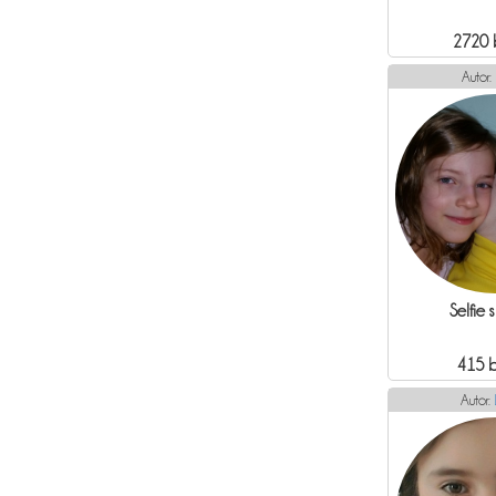
2720 
Autor:
Selfie 
415 
Autor: