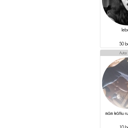
leb
50 b
Autor:
mám krátku r
10 b