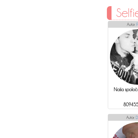
Selfi
Autor:
P
Naša spoloč
809455
Autor:
D