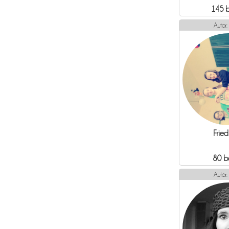
145 
Autor:
Fried
80 b
Autor: