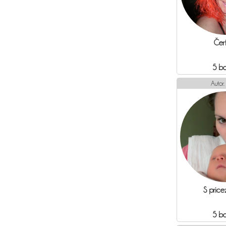
Čer
5 b
Autor:
S price
5 b