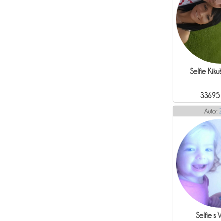
Selfie Kik
33695
Autor:
Selfie s