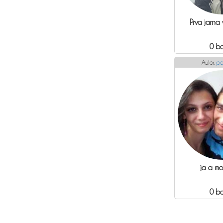
Prva jarna
0 b
Autor:
pa
ja a mo
0 b