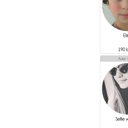
Eli
190 
Autor:
V
Selfie 