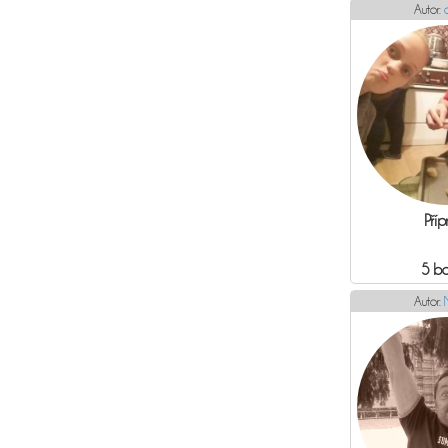
Autor:
Příp
5 b
Autor: