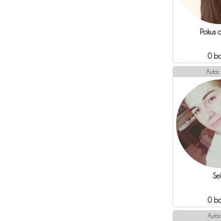
Pokus o
0 b
Autor:
Sel
0 b
Autor