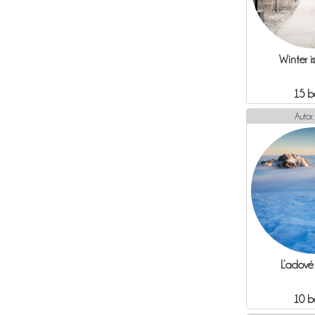
Winter i
15 b
Autor
Ľadové 
10 b