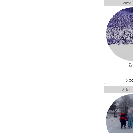
Autor:
Zi
5 b
Autor:
D