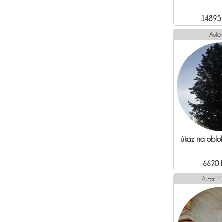
14895
Autor
úkaz na obloh
6620 
Autor:
Mi