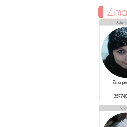
Zima
Autor:
V
Zima pr
357740
Autor