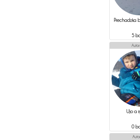
Prechadzka bi
5 b
Autor
Ujo a 
0 b
Auto