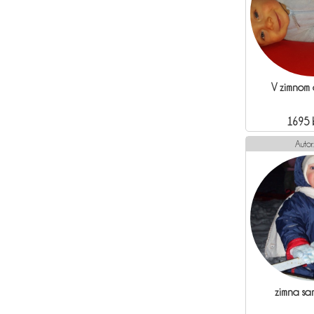
V zimnom o
1695 
Autor
zimna sa