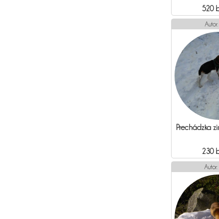
520 
Autor
Prechádzka zi
230 
Autor: