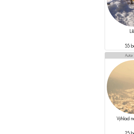
Lí
55 b
Autor:
Výhlad n
25 b