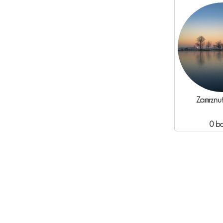
Zamrznut
0 b