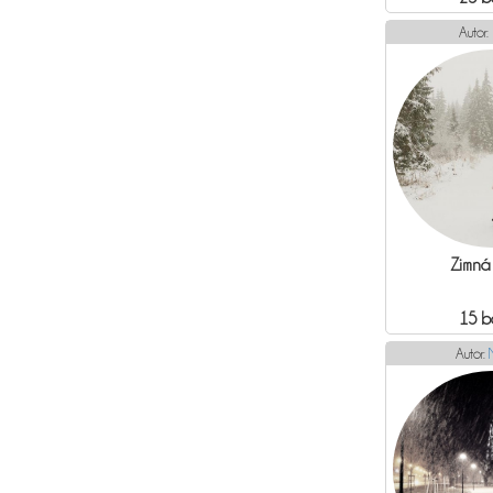
Autor:
Zimná 
15 b
Autor: