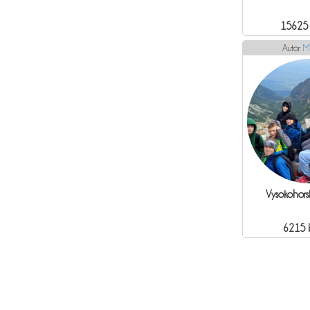
15625
Autor:
M
Vysokohorsk
6215 