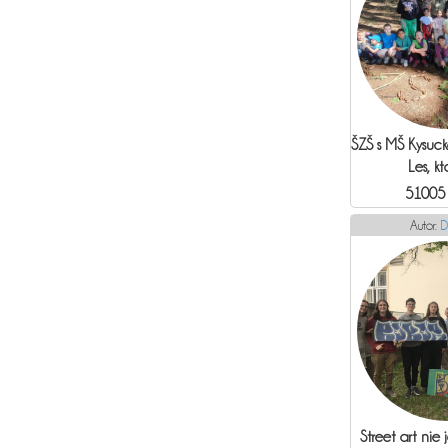
ŠZŠ s MŠ Kysuc
Les, kt
51005
Autor:
D
Street art nie