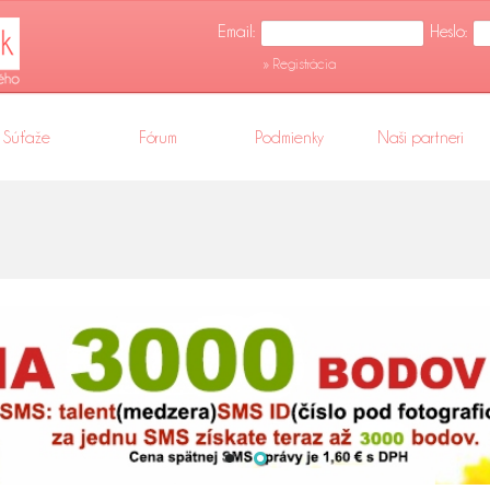
Email:
Heslo:
» Registrácia
Súťaže
Fórum
Podmienky
Naši partneri