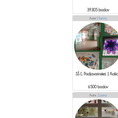
39305 bodov
Autor:
Martina
SŠ Ľ. Podjavorinskej 1 Koši
6500 bodov
Autor:
Zuzana