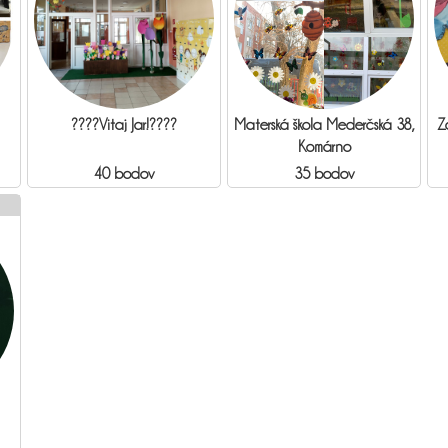
????Vitaj Jar!????
Materská škola Mederčská 38,
Z
Komárno
40 bodov
35 bodov