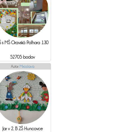
Š s MŠ Oravská Polhora 130
52705 bodov
Autor:
Miroslava
Jar v 2. B ZŠ Huncovce