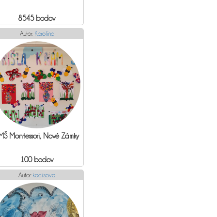
8545 bodov
Autor:
Karolína
MŠ Montessori, Nové Zámky
100 bodov
Autor:
kocisova