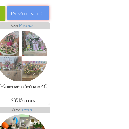
Pravidlá súťaže
Autor:
Miroslava
Š-Komenského,Sečovce 4.C
123515 bodov
Autor:
Ľudmila