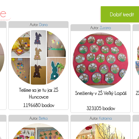
le
Autor:
Dana
Autor:
Zuzana
Tešíme sa je tu jar. ZŠ
Snežienky v ZŠ Veľký Lapáš
Z
Huncovce
1196680 bodov
323105 bodov
Autor:
Betka
Autor:
Katarína