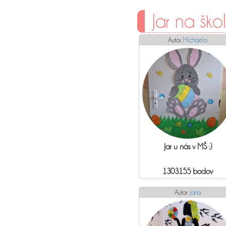
Jar na ško
Autor:
Michaela
Jar u nás v MŠ :)
1303155 bodov
Autor:
Jana