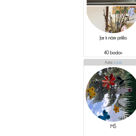
Jar k nám prišla
40 bodov
Autor:
Lívia
MŠ