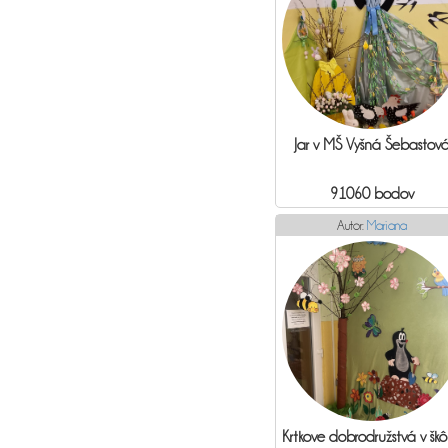
Jar v MŠ Vyšná Šebastov
91060 bodov
Autor:
Mariana
Krtkove dobrodružstvá v škô