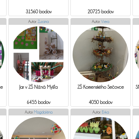
31560 bodov
20725 bodov
Autor:
Zuzana
Autor:
Viera
ce
Jar v ZŠ Nižná Myšľa
ZŠ Komenského Sečovce
S
6455 bodov
4050 bodov
Autor:
Magdaléna
Autor:
Erika