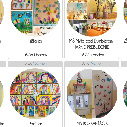
á
Prišla jar
MŠ Mýto pod Ďumbierom -
Z
JARNÉ PREBUDENIE
56760 bodov
56275 bodov
Autor:
Veronika
Autor:
Pavlína
lke
Pani Jar
MŠ ROZKVEŤÁČIK