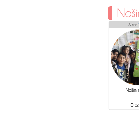
Naš
Autor:
Našim
0 b