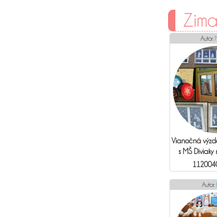
Zima
Autor:
Vianočná výzd
s MŠ Diviaky
112004
Autor: