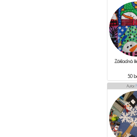
Základná šk
50 b
Autor: