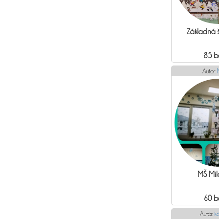
Základná šk
85 b
Autor:
MŠ Mil
60 b
Autor:
k