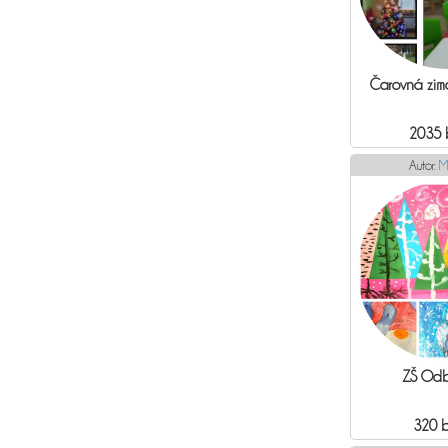
Čarovná zim
2035 
Autor:
M
ZŠ Odb
320 