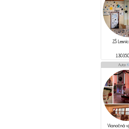
ZŠ Lesníc
130350
Autor:
K
Vianočná vý