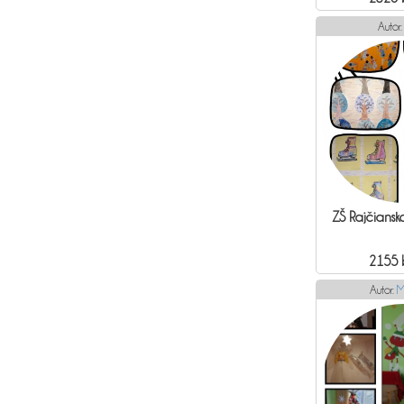
Autor
ZŠ Rajčianska
2155 
Autor:
M