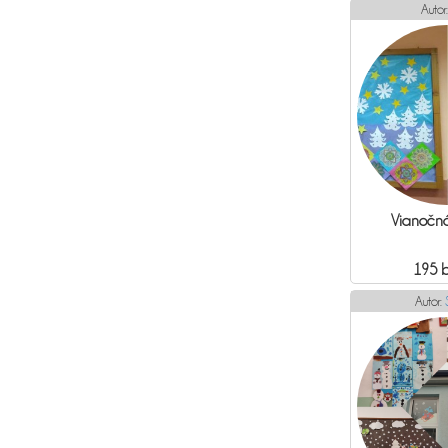
Autor
Vianočn
195 
Autor: