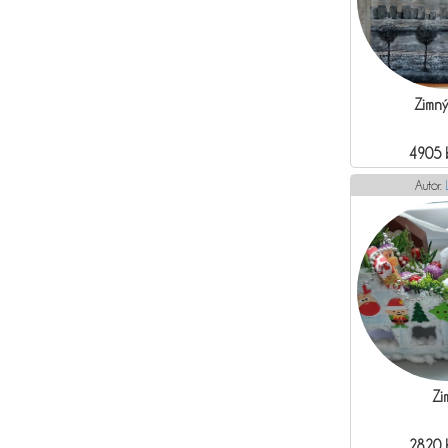
Zimný
4905 
Autor:
Zi
2820 