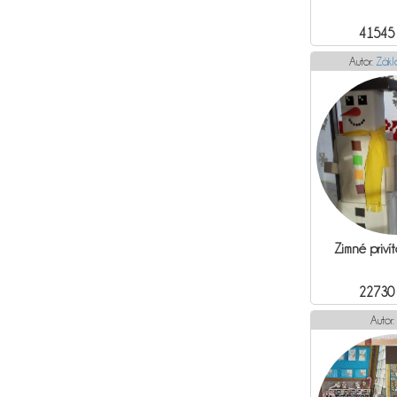
41545
Autor:
Zákl
Zimné privít
22730
Autor: