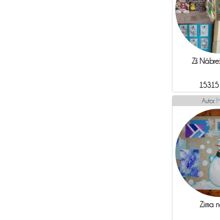
Zš Nábr
15315
Autor:
M
Zima n