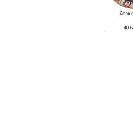
Zimnê 
40 b