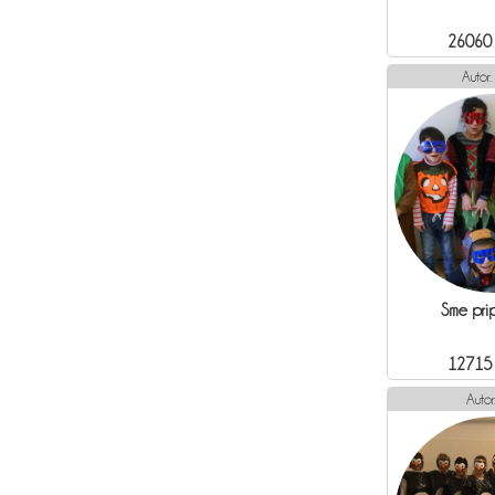
26060
Autor:
Sme prip
12715
Autor