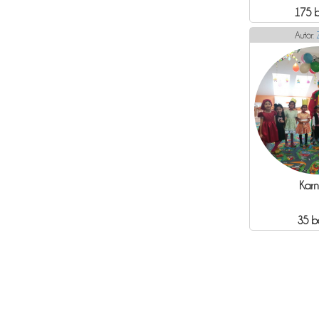
175 
Autor:
Karn
35 b