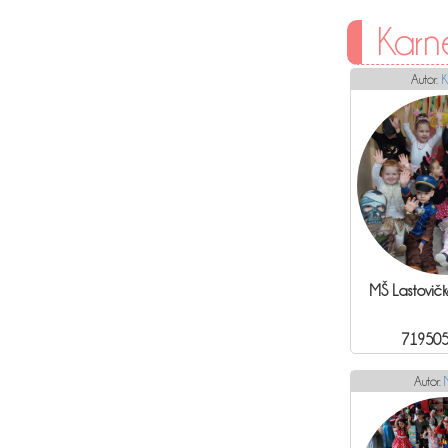
Karn
Autor:
K
MŠ Lastovičk
719505
Autor: