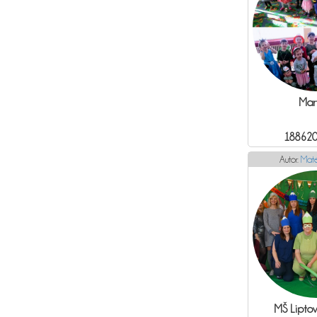
Mar
188620
Autor:
Mate
MŠ Liptov