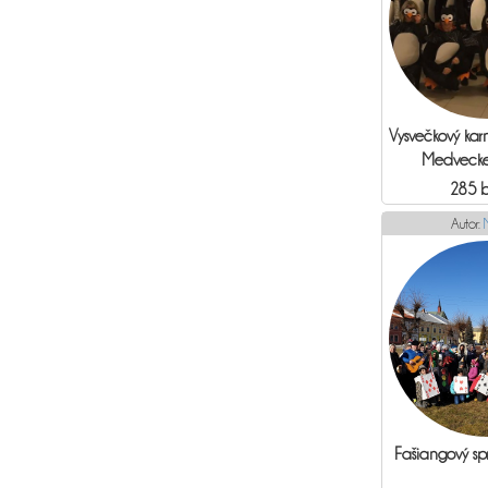
Vysvečkový kar
Medveckej
285 
Autor:
Fašiangový sp