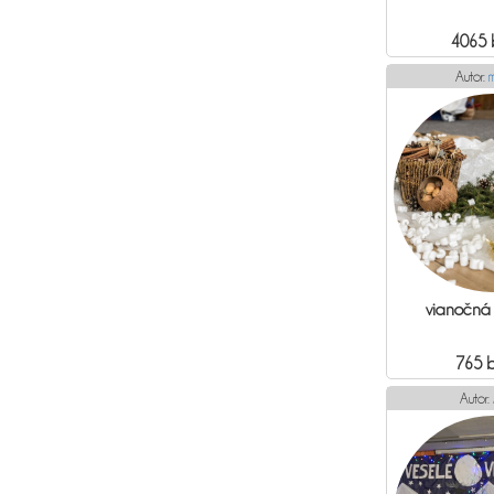
4065 
Autor:
vianočná 
765 
Autor: