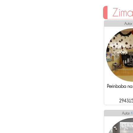
Zima
Autor
Perinbaba na 
294315
Autor:
K