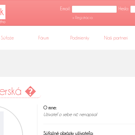
Email:
Heslo:
» Registrácia
Súťaže
Fórum
Podmienky
Naši partneri
aterská �
O mne:
Užívateľ o sebe nič nenapísal
Súťažné obrázky užívateľa: