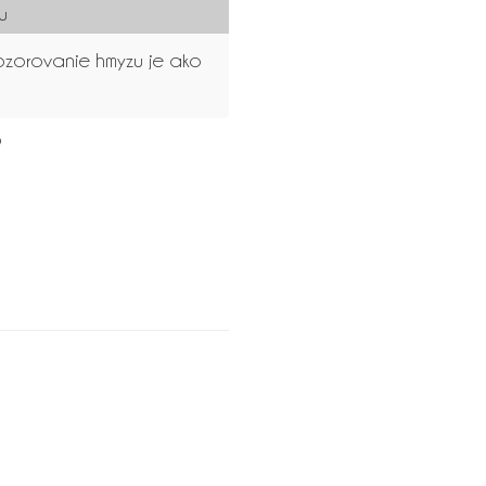
u
ozorovanie hmyzu je ako
5