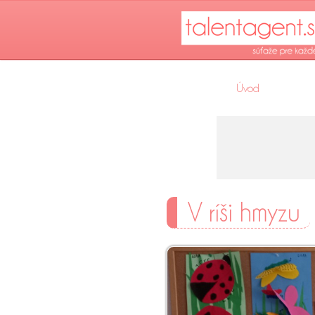
Úvod
V ríši hmyzu