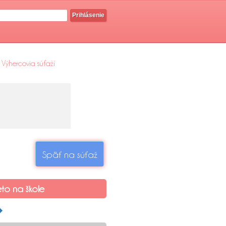
Prihlásenie
Výhercovia súťaží
Späť na súťaž
eto na škole
�