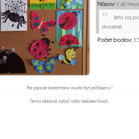
Názov:
V ríši hmyz
leto na p
stvorené
Počet bodov:
3
Pre písanie komentárov musíte byť prihlásený !
Tento obrázok zatiaľ nikto nekomentoval...