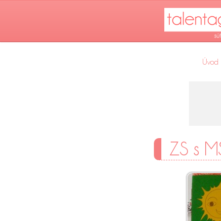
Úvod
ZS s 