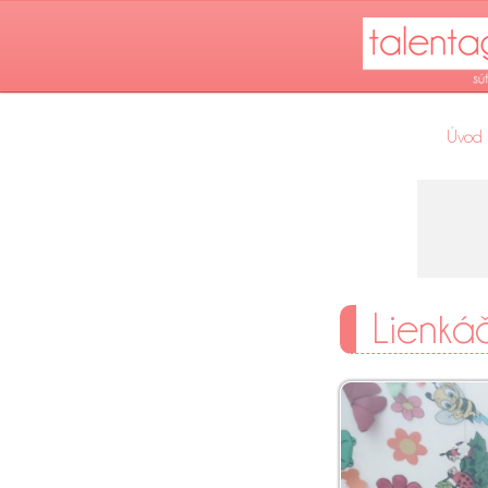
Úvod
Lienkáči