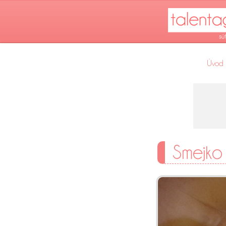
Úvod
Smejko