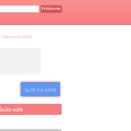
Prihlásenie
Výhercovia súťaží
Späť na súťaž
Škola volá