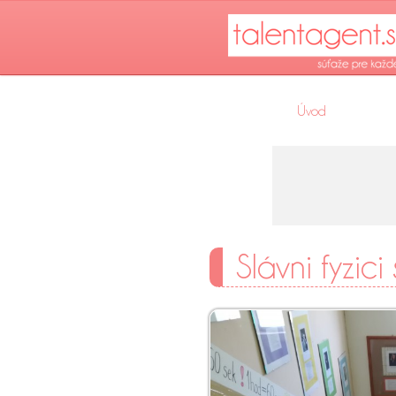
Úvod
Slávni fyzici