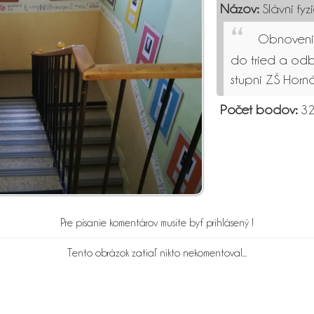
Názov:
Slávni fyz
Obnovenie
do tried a odb
stupni ZŠ Horn
Počet bodov:
32
Pre písanie komentárov musíte byť prihlásený !
Tento obrázok zatiaľ nikto nekomentoval...