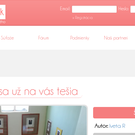
Email:
Heslo:
» Registrácia
Súťaže
Fórum
Podmienky
Naši partneri
 sa už na vás tešia
Autor:
Iveta R