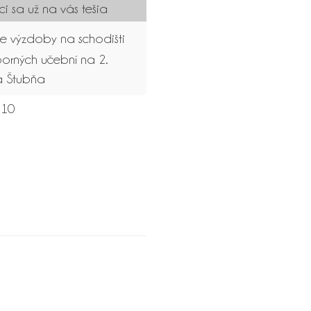
ici sa už na vás tešia
 výzdoby na schodišti
orných učební na 2.
á Štubňa
10