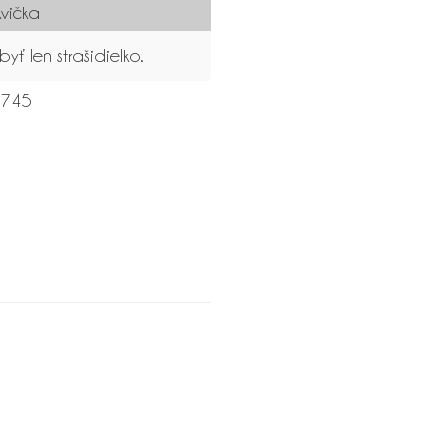
kvička
yť len strašidielko.
745