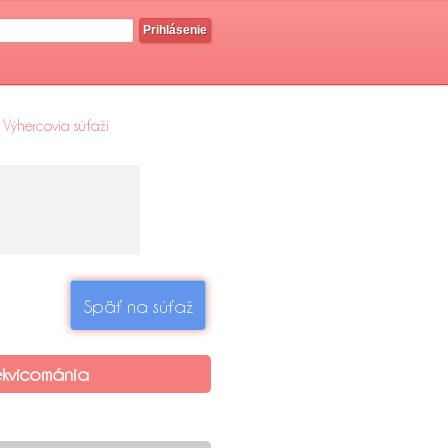
Prihlásenie
Výhercovia súťaží
Späť na súťaž
ekvicománia