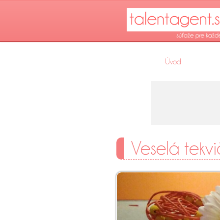
Úvod
Veselá tekv