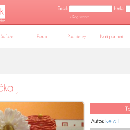
Email:
Heslo:
» Registrácia
Súťaže
Fórum
Podmienky
Naši partneri
ička
T
Autor:
Iveta L