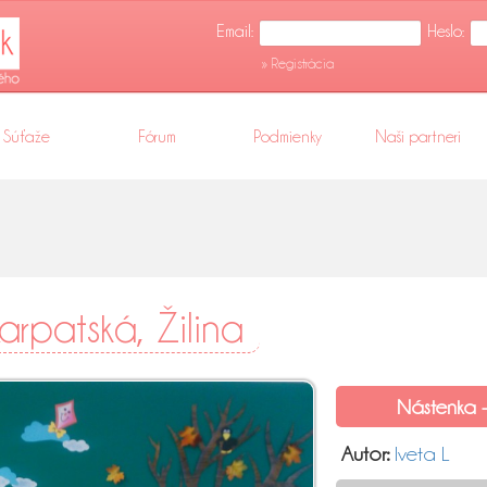
Email:
Heslo:
» Registrácia
Súťaže
Fórum
Podmienky
Naši partneri
arpatská, Žilina
Nástenka -
Autor:
Iveta L