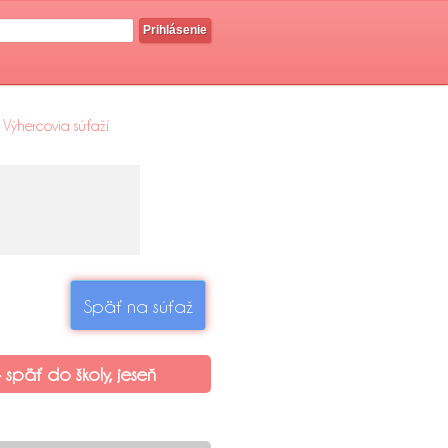
Prihlásenie
Výhercovia súťaží
Späť na súťaž
 späť do školy, jeseň