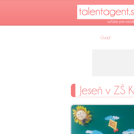
Úvod
Jeseň v ZŠ K