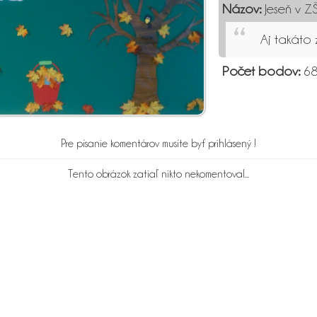
Názov:
Jeseň v ZŠ
Aj takáto
Počet bodov:
68
Pre písanie komentárov musíte byť prihlásený !
Tento obrázok zatiaľ nikto nekomentoval...