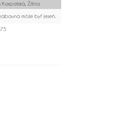
 Karpatská, Žilina
 zábavná môže byť jeseň.
75