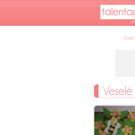
Úvod
Veselé