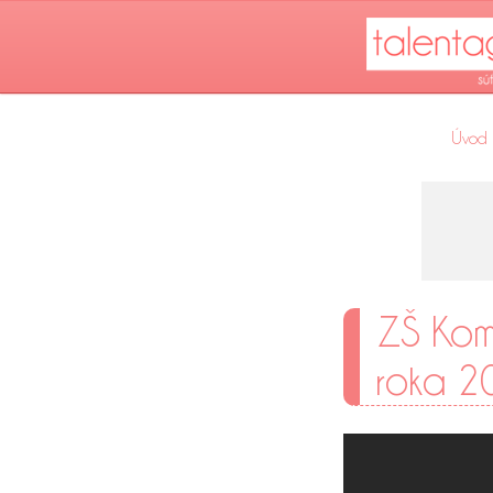
Úvod
ZŠ Kom
roka 2