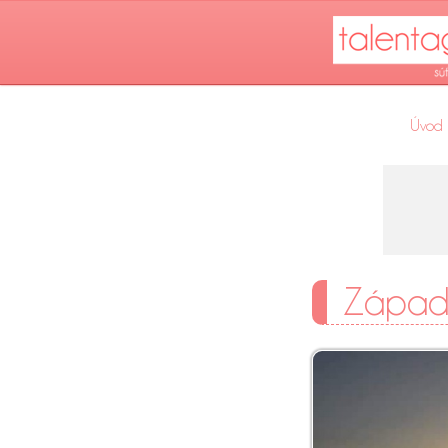
Úvod
Západ 