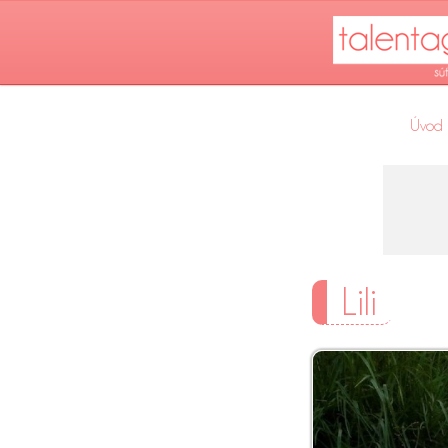
Úvod
Lili