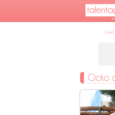
Úvod
Ocko a