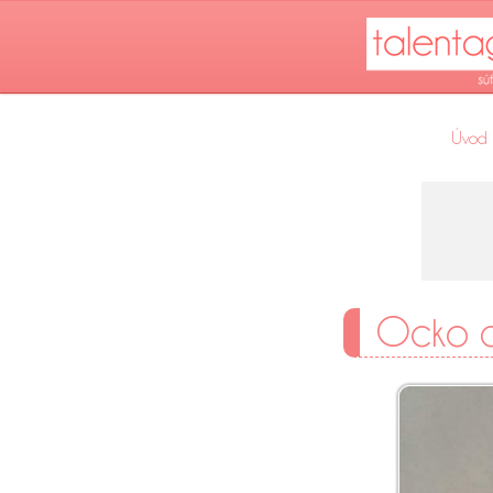
Úvod
Ocko a