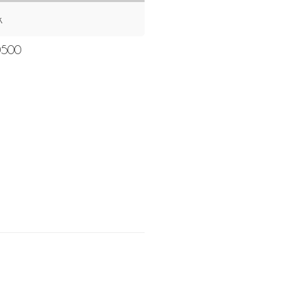
k
500