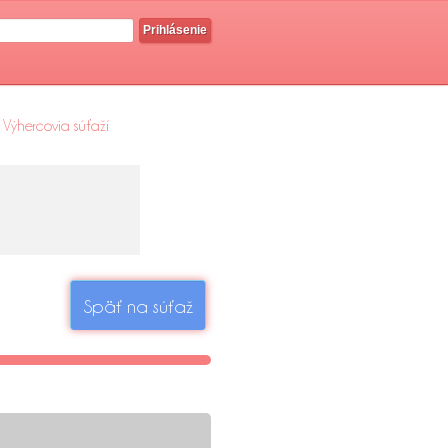
Prihlásenie
Výhercovia súťaží
Späť na súťaž