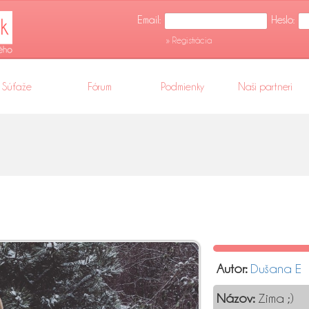
Email:
Heslo:
» Registrácia
Súťaže
Fórum
Podmienky
Naši partneri
Autor:
Dušana E
Názov:
Zima ;)