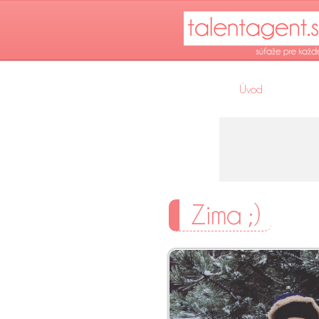
Úvod
Zima ;)