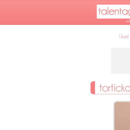
Úvod
tortick