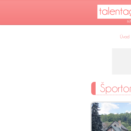
Úvod
Športo