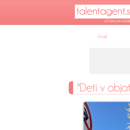
Úvod
"Deti v objatí