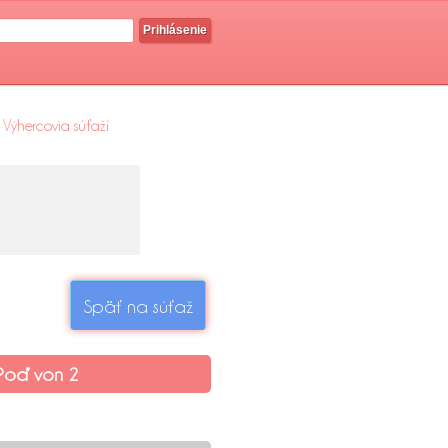
Prihlásenie
Výhercovia súťaží
Späť na súťaž
Poď von 2