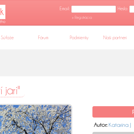
Email:
Heslo:
» Registrácia
Súťaže
Fórum
Podmienky
Naši partneri
 jari"
Autor:
Katarína J