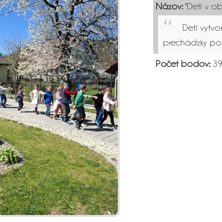
Názov:
"Deti v obj
Deti vytvo
prechádzky pod 
Počet bodov:
39