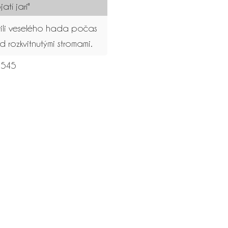
atí jari"
rili veselého hada počas
rozkvitnutými stromami.
545