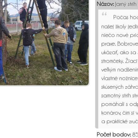
Názov:
Jarný strih
Počas hodi
našej školy jedi
niečo nové pr
praxe. Bobrovec
ukázať, ako sa
stromčeky. Žiaci
veľkým nadšením.
vlastné nožnic
skúsených záhra
samotný strih st
pomáhali s odp
konárov, čím si
a praktické zruč
Počet bodov:
85