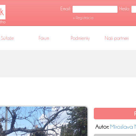
Email:
Heslo:
» Registrácia
Súťaže
Fórum
Podmienky
Naši partneri
Autor:
Miroslava