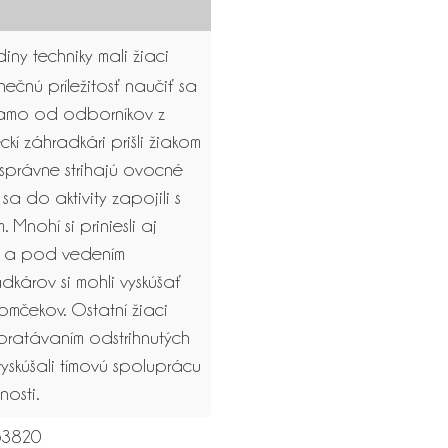
ny techniky mali žiaci
nečnú príležitosť naučiť sa
iamo od odborníkov z
kí záhradkári prišli žiakom
 správne strihajú ovocné
 sa do aktivity zapojili s
 Mnohí si priniesli aj
e a pod vedením
dkárov si mohli vyskúšať
romčekov. Ostatní žiaci
ratávaním odstrihnutých
 vyskúšali tímovú spoluprácu
nosti.
3820