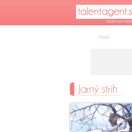
Úvod
Jarný strih