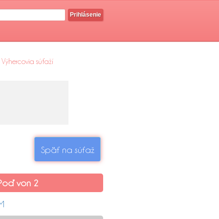
Prihlásenie
Výhercovia súťaží
Späť na súťaž
Poď von 2
 M