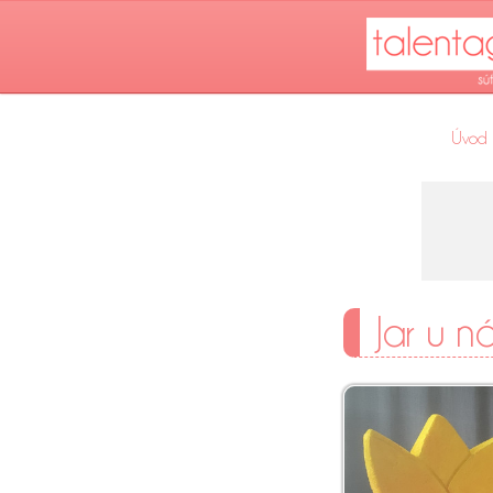
Úvod
Jar u n