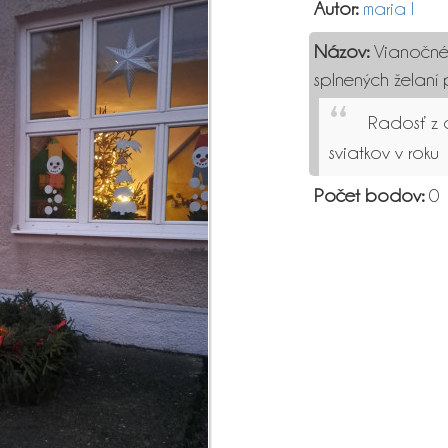
Autor:
maria l
Názov:
Vianočné 
splnených želaní
Radosť z 
sviatkov v roku
Počet bodov:
0