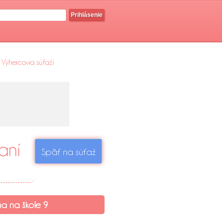
Prihlásenie
Výhercovia súťaží
aní
Späť na súťaž
a na škole 9