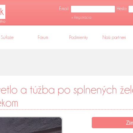
Email:
Heslo:
» Registrácia
Súťaže
Fórum
Podmienky
Naši partneri
etlo a túžba po splnených žel
ekom
Zim