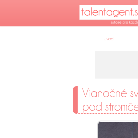
Úvod
Vianočné sv
pod stromč