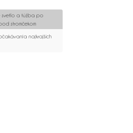
svetlo a túžba po
 pod stromčekom
očakávania najkrajších