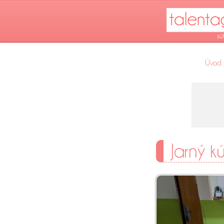
Úvod
Jarný k