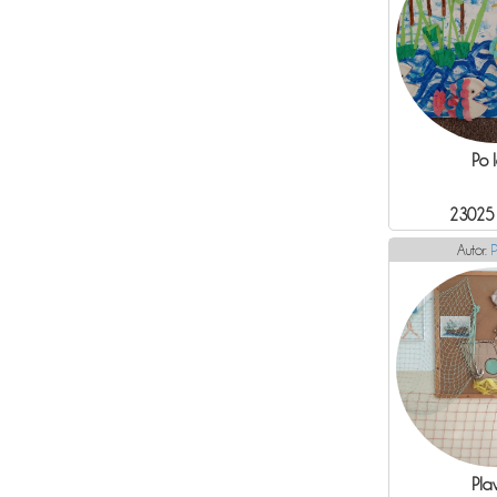
Po 
23025
Autor:
P
Pla