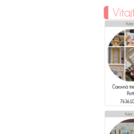
Vitaj
Autor
Čarovná tri
Pot
763610
Autor: