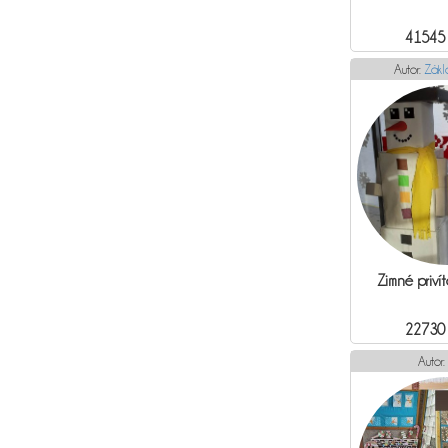
41545
Autor:
Zákl
Zimné privít
22730
Autor: