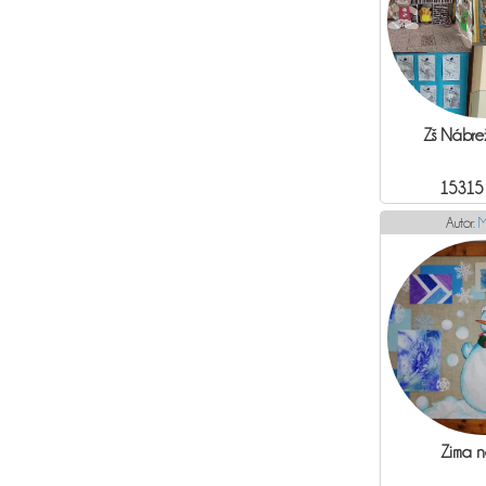
Zš Nábr
15315
Autor:
M
Zima n