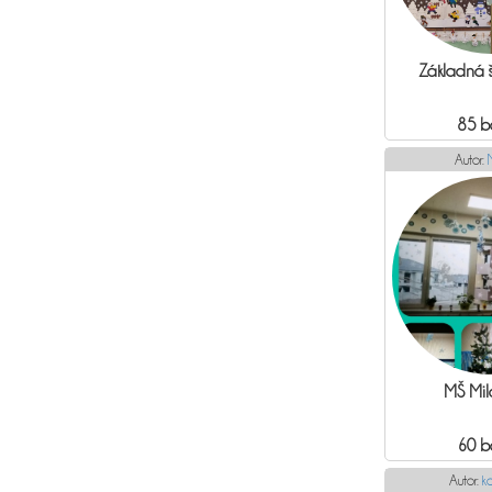
Základná šk
85 b
Autor:
MŠ Mil
60 b
Autor:
k