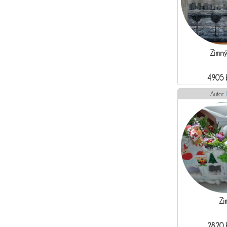
Zimný
4905 
Autor:
Zi
2820 