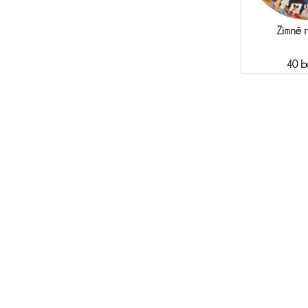
Zimnê 
40 b