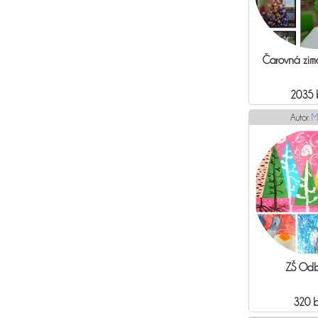
Čarovná zim
2035 
Autor:
M
ZŠ Odb
320 