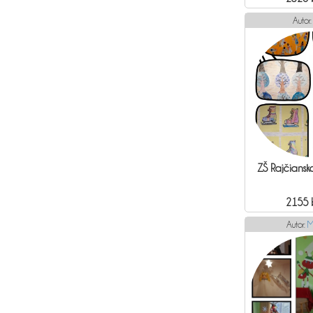
Autor
ZŠ Rajčianska
2155 
Autor:
M