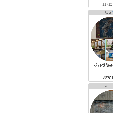
11715
Autor:
ZŠ s MŠ Šte
6870 
Autor: