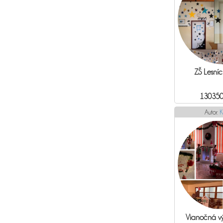
ZŠ Lesníc
130350
Autor:
K
Vianočná vý