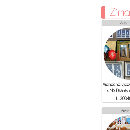
Zima
Autor:
Vianočná výzd
s MŠ Diviaky
112004
Autor: