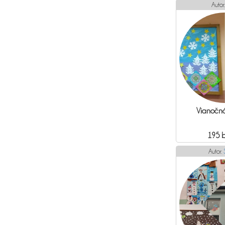
Autor
Vianočn
195 
Autor: