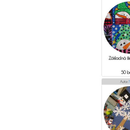
Základná šk
50 b
Autor: