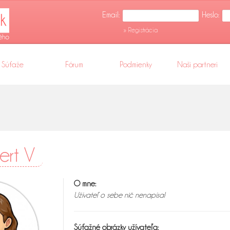
Email:
Heslo:
» Registrácia
Súťaže
Fórum
Podmienky
Naši partneri
bert V
O mne:
Užívateľ o sebe nič nenapísal
Súťažné obrázky užívateľa: