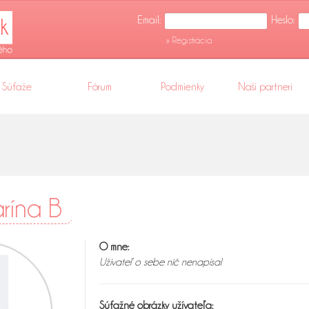
Email:
Heslo:
» Registrácia
Súťaže
Fórum
Podmienky
Naši partneri
arína B
O mne:
Užívateľ o sebe nič nenapísal
Súťažné obrázky užívateľa: