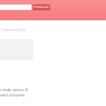
Prihlásenie
Výhercovia súťaží
 triede, variantu B.
ašich schopností.