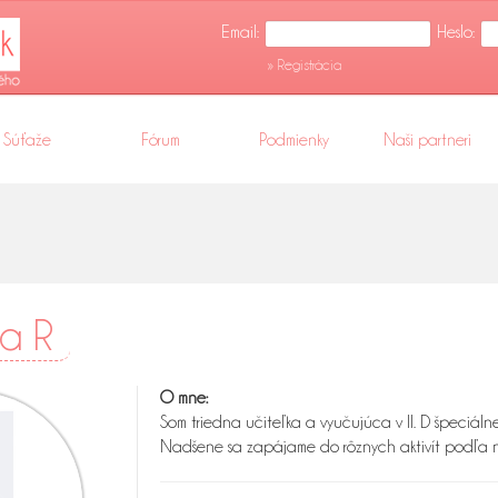
Email:
Heslo:
» Registrácia
Súťaže
Fórum
Podmienky
Naši partneri
ta R
O mne:
Som triedna učiteľka a vyučujúca v II. D špeciálnej
Nadšene sa zapájame do rôznych aktivít podľa n