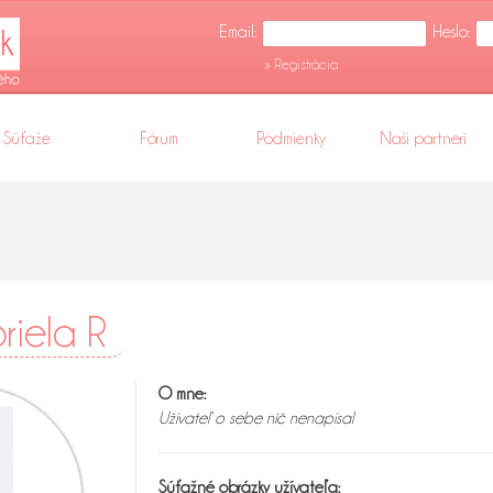
Email:
Heslo:
» Registrácia
Súťaže
Fórum
Podmienky
Naši partneri
briela R
O mne:
Užívateľ o sebe nič nenapísal
Súťažné obrázky užívateľa: