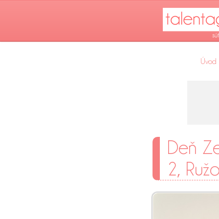
Úvod
Deň Ze
2, Ruž