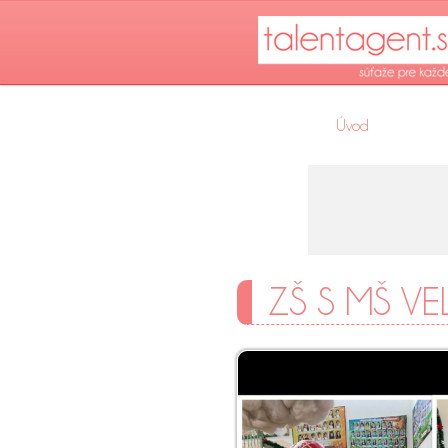
Úvod
ZŠ S MŠ V