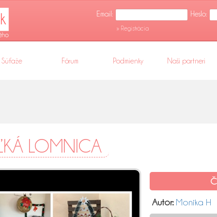
Email:
Heslo:
» Registrácia
Súťaže
Fórum
Podmienky
Naši partneri
EĽKÁ LOMNICA
Č
Autor:
Monika H