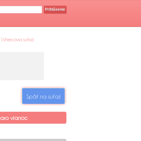
Prihlásenie
Výhercovia súťaží
Späť na súťaž
aro vianoc