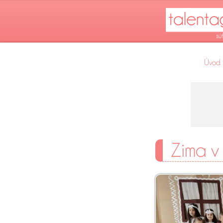
Úvod
Zima v