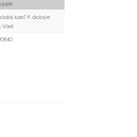
anjeli
l hádaj kam? K dobrým
k Vám!
0840