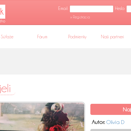
Email:
Heslo:
» Registrácia
Súťaže
Fórum
Podmienky
Naši partneri
eli
Naj
Autor:
Olívia D