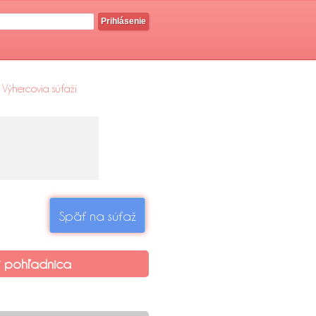
Prihlásenie
Výhercovia súťaží
Späť na súťaž
 pohľadnica