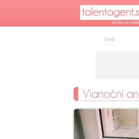
Úvod
Vianoční anj