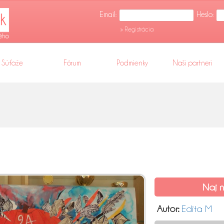
Email:
Heslo:
» Registrácia
Súťaže
Fórum
Podmienky
Naši partneri
Naj n
Autor:
Edita M