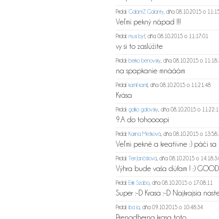
Pridal:
GalantZ Galanty
, dňa 08.10.2015 o 11:1
Veľmi pekný nápad !!!
Pridal:
musi byť
, dňa 08.10.2015 o 11:17:01
vy si to zaslúžite
Pridal:
berko benovsky
, dňa 08.10.2015 o 11:18
na spapkanie mnááám
Pridal:
kamil kamil
, dňa 08.10.2015 o 11:21:48
Krása
Pridal:
galko galovsky
, dňa 08.10.2015 o 11:22:
9.A do tohoooopi
Pridal:
Karina Mešková
, dňa 08.10.2015 o 13:58
Veľmi pekné a kreatívne :) páči sa mi
Pridal:
Teri Jančišiová
, dňa 08.10.2015 o 14:18:3
Výhra bude vaša dúfam ! :) GOOD
Pridal:
Eriik Szabo
, dňa 08.10.2015 o 17:08:11
Super :-D Krasa :-D Najkrajsia naste
Pridal:
iba ja
, dňa 09.10.2015 o 10:48:34
Prenadherna krasa toto