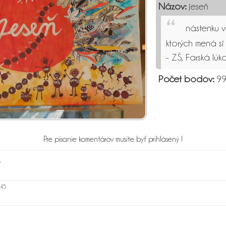
Názov:
jeseň
nástenku vy
ktorých mená si
- ZŠ, Farská lúk
Počet bodov:
99
Pre písanie komentárov musíte byť prihlásený !
8
:45