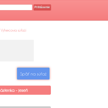
Prihlásenie
Výhercovia súťaží
Späť na súťaž
ástenka - jeseň