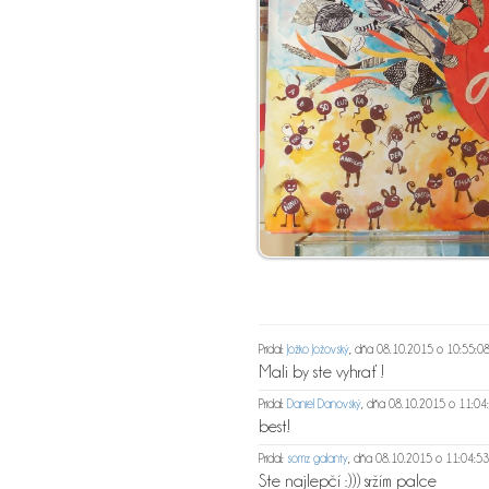
Pridal:
Jožko Jožovský
, dňa 08.10.2015 o 10:55:0
Mali by ste vyhrať !
Pridal:
Daniel Danovský
, dňa 08.10.2015 o 11:04
best!
Pridal:
somz galanty
, dňa 08.10.2015 o 11:04:53
Ste najlepčí :))) sržím palce