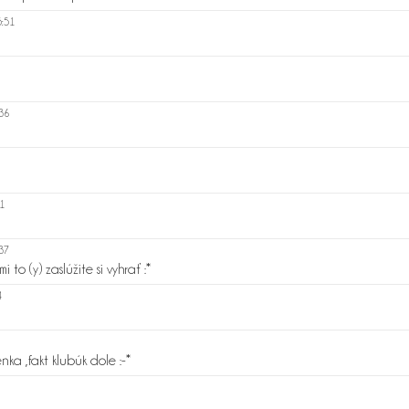
5:51
:36
11
:37
 to (y) zaslúžite si vyhrať :*
4
nka ,fakt klubúk dole :-*