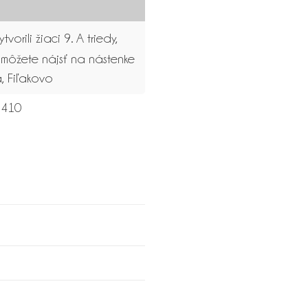
tvorili žiaci 9. A triedy,
 môžete nájsť na nástenke
a, Fiľakovo
410