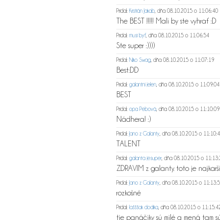
Pridal:
Kristián Jakab
, dňa 08.10.2015 o 11:06:40
The BEST !!!!! Mali by ste vyhrať :D
Pridal:
musi byť
, dňa 08.10.2015 o 11:06:54
Ste super :))))
Pridal:
Niko Swag
, dňa 08.10.2015 o 11:07:19
Best:DD
Pridal:
galantní jelen
, dňa 08.10.2015 o 11:09:04
BEST
Pridal:
opa Pebová
, dňa 08.10.2015 o 11:10:09
Nádhera! :)
Pridal:
Jano z Galanty
, dňa 08.10.2015 o 11:10:
TALENT
Pridal:
galanta jesuper
, dňa 08.10.2015 o 11:13
ZDRAVIM z galanty. toto je najkarš
Pridal:
Jano z Galanty
, dňa 08.10.2015 o 11:13:
rozkošné
Pridal:
lašššak dodika
, dňa 08.10.2015 o 11:15:4
tie panáčiky sú milé a mená tam s