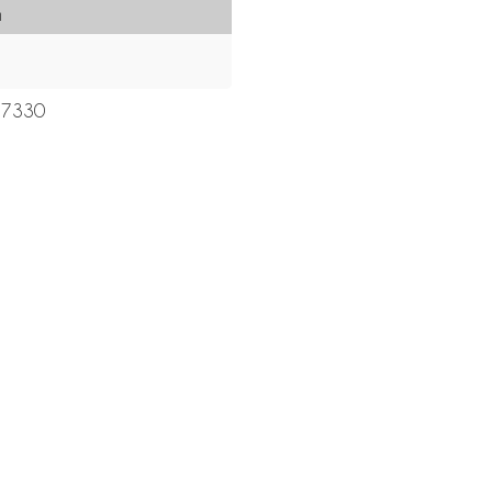
h
h
7330