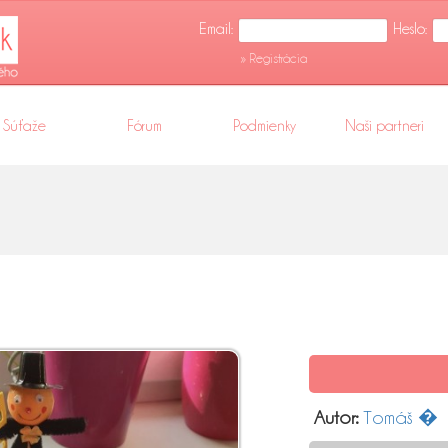
Email:
Heslo:
» Registrácia
Súťaže
Fórum
Podmienky
Naši partneri
Autor:
Tomáš �