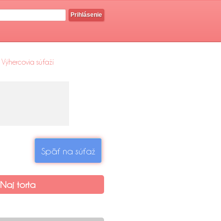
Prihlásenie
Výhercovia súťaží
Späť na súťaž
Naj torta